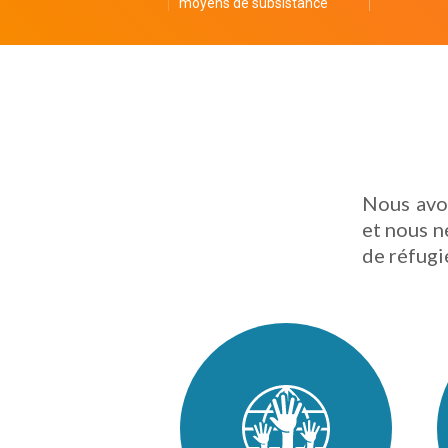
moyens de subsistance
Nous avo
et nous n
de réfugi