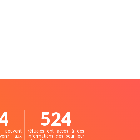
0
650
euvent
réfugiés ont accès à des
venir aux
informations clés pour leur