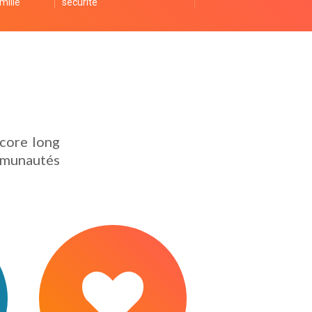
mille
sécurité
core long
ommunautés