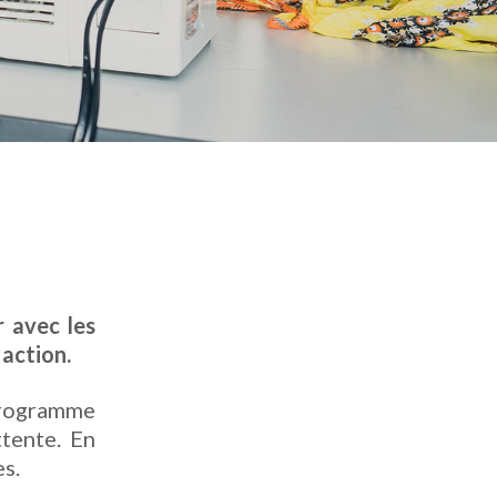
 avec les
 action.
 programme
ttente. En
s.